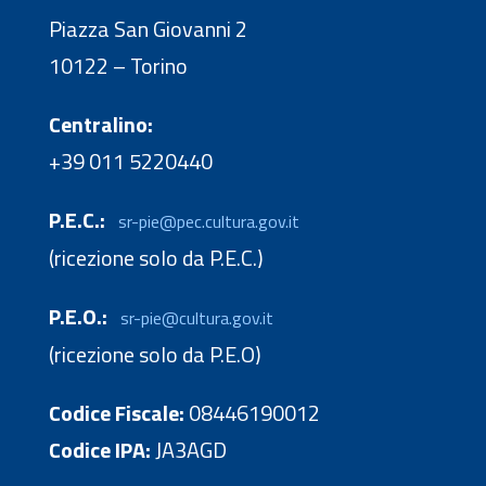
Piazza San Giovanni 2
10122 – Torino
Centralino:
+39 011 5220440
P.E.C.:
sr-pie@pec.cultura.gov.it
(ricezione solo da P.E.C.)
P.E.O.:
sr-pie@cultura.gov.it
(ricezione solo da P.E.O)
Codice Fiscale:
08446190012
Codice IPA:
JA3AGD